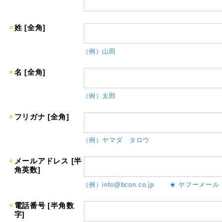
姓 [全角]
（例）山田
名 [全角]
（例）太郎
フリガナ [全角]
（例）ヤマダ タロウ
メールアドレス [半
角英数]
（例）info@bcon.co.jp ★ ヤフーメ
電話番号 [半角数
字]